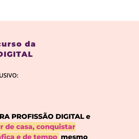
curso da
DIGITAL
USIVO:
IRA PROFISSÃO DIGITAL e
r de casa, conquistar
áfica e de tempo
mesmo