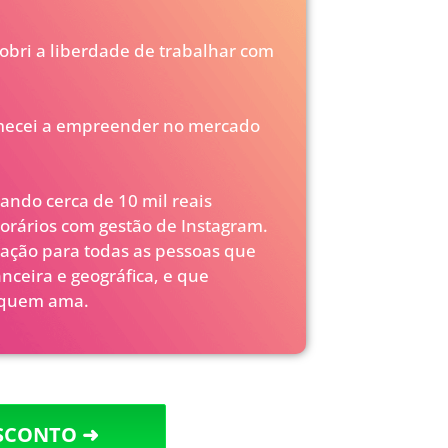
obri a liberdade de trabalhar com
omecei a empreender no mercado
rando cerca de 10 mil reais
orários com gestão de Instagram.
mação para todas as pessoas que
nceira e geográfica, e que
e quem ama.
ESCONTO ➜