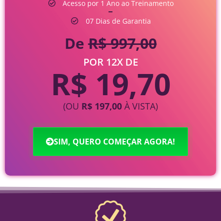
Acesso por 1 Ano ao Treinamento
07 Dias de Garantia
De
R$ 997,00
POR 12X DE
R$ 19,70
(OU
R$ 197,00
À VISTA)
SIM, QUERO COMEÇAR AGORA!