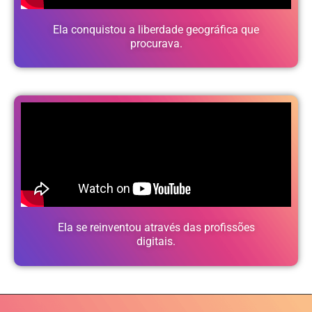
Ela conquistou
a liberdade geográfica que
procurava.
Ela se reinventou através das profissões
digitais.