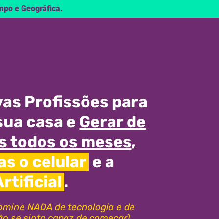
mpo e Geográfica.
as Profissões para
sua casa e
Gerar de
ais todos os meses
,
s o celular
e a
rtificial
.
omine NADA de tecnologia e de
ão se sinta capaz de começar)