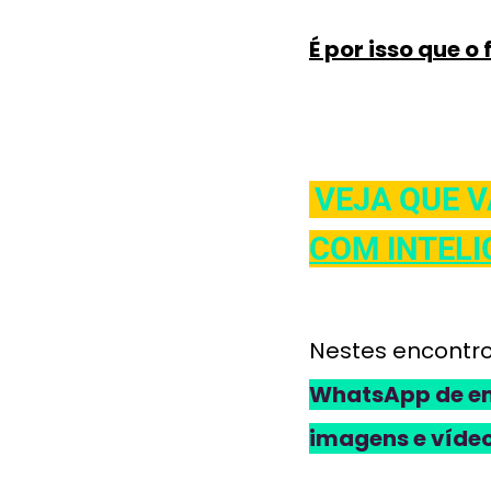
É por isso que o 
VEJA QUE 
COM INTELI
Nestes encontro
WhatsApp de emp
imagens e vídeo