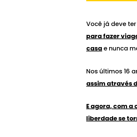
Você já deve te
para fazer viag
casa
e nunca ma
Nos últimos 16 
assim através da
E agora, com a 
liberdade se tor