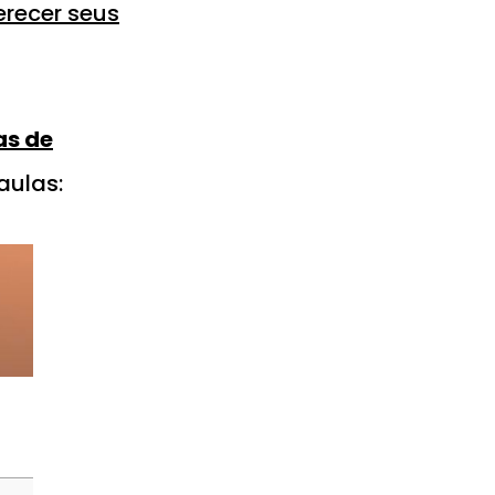
erecer seus
as de
aulas: