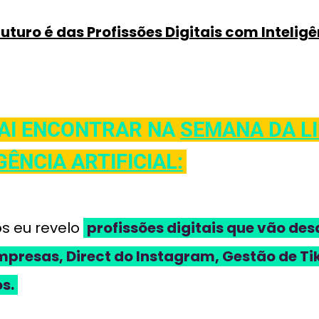
futuro é das Profissões Digitais com Inteligên
VAI ENCONTRAR NA
SEMANA DA L
GÊNCIA ARTIFICIAL:
s eu revelo
profissões digitais que vão de
resas, Direct do Instagram, Gestão de Ti
s.