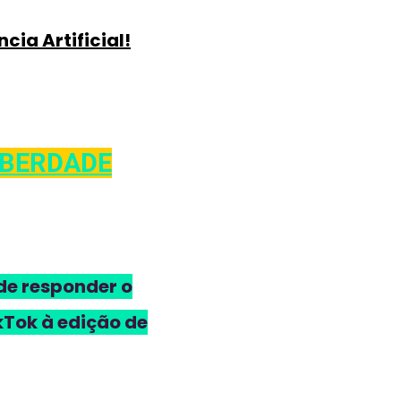
cia Artificial!
IBERDADE
sde responder o
kTok à edição de