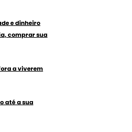
ade e dinheiro
lia, comprar sua
fora a viverem
o até a sua