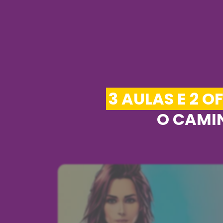
3 AULAS E 2 O
O CAMIN