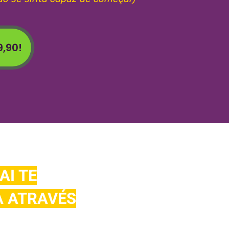
9,90!
AI TE
A ATRAVÉS